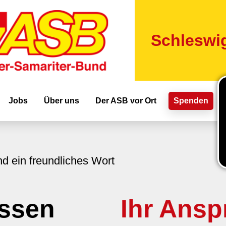
Direkt
zum
Inhalt
Schleswig
ion
Jobs
Über uns
Der ASB vor Ort
Spenden
d ein freundliches Wort
ssen
Ihr Ansp