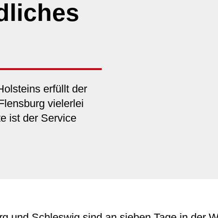
dliches
steins erfüllt der
ensburg vielerlei
e ist der Service
rg und Schleswig sind an sieben Tage in der W