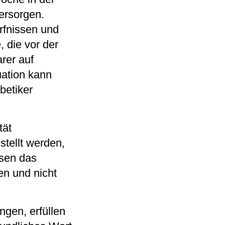
ersorgen.
rfnissen und
 die vor der
rer auf
uation kann
betiker
tät
tellt werden,
ssen das
en und nicht
ngen, erfüllen