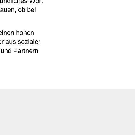
eundliches Wort
hauen, ob bei
einen hohen
er aus sozialer
 und Partnern