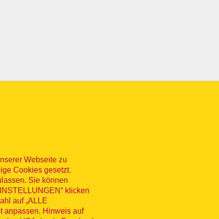
nserer Webseite zu
ige Cookies gesetzt.
ulassen. Sie können
 „EINSTELLUNGEN“ klicken
sum
Datenschutz
Kontakt
Hinweisg
wahl auf „ALLE
t anpassen. Hinweis auf
erruf