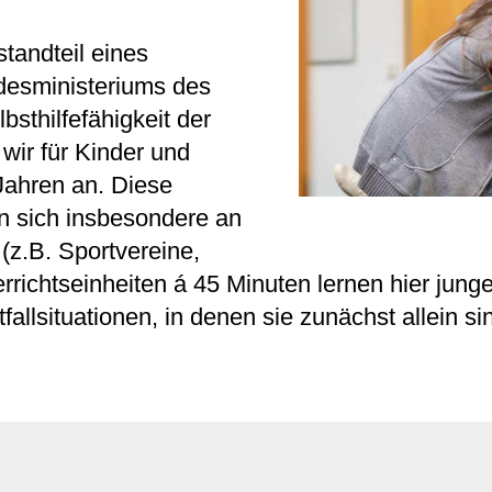
tandteil eines
esministeriums des
bsthilfefähigkeit der
ir für Kinder und
 Jahren an. Diese
en sich insbesondere an
z.B. Sportvereine,
rrichtseinheiten á 45 Minuten lernen hier jung
fallsituationen, in denen sie zunächst allein si