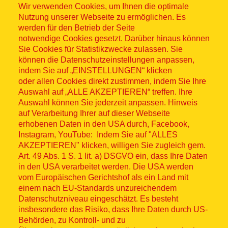
Wir verwenden Cookies, um Ihnen die optimale
Nutzung unserer Webseite zu ermöglichen. Es
werden für den Betrieb der Seite
notwendige Cookies gesetzt. Darüber hinaus können
Sitemap
Sie Cookies für Statistikzwecke zulassen. Sie
können die Datenschutzeinstellungen anpassen,
indem Sie auf „EINSTELLUNGEN“ klicken
oder allen Cookies direkt zustimmen, indem Sie Ihre
Auswahl auf „ALLE AKZEPTIEREN“ treffen. Ihre
Auswahl können Sie jederzeit anpassen. Hinweis
© ASB 2026
auf Verarbeitung Ihrer auf dieser Webseite
erhobenen Daten in den USA durch, Facebook,
Fußzeilenmenü
Impressum
Instagram, YouTube: Indem Sie auf "ALLES
AKZEPTIEREN" klicken, willigen Sie zugleich gem.
Datenschutz
Art. 49 Abs. 1 S. 1 lit. a) DSGVO ein, dass Ihre Daten
in den USA verarbeitet werden. Die USA werden
Kontakt
vom Europäischen Gerichtshof als ein Land mit
einem nach EU-Standards unzureichendem
Datenschutzniveau eingeschätzt. Es besteht
Hinweisgebersystem
insbesondere das Risiko, dass Ihre Daten durch US-
Behörden, zu Kontroll- und zu
Lieferkette