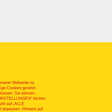
nserer Webseite zu
ige Cookies gesetzt.
ulassen. Sie können
 „EINSTELLUNGEN“ klicken
sum
Datenschutz
Kontakt
Hinweisg
wahl auf „ALLE
t anpassen. Hinweis auf