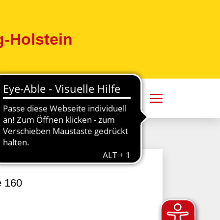
-Holstein
e 160