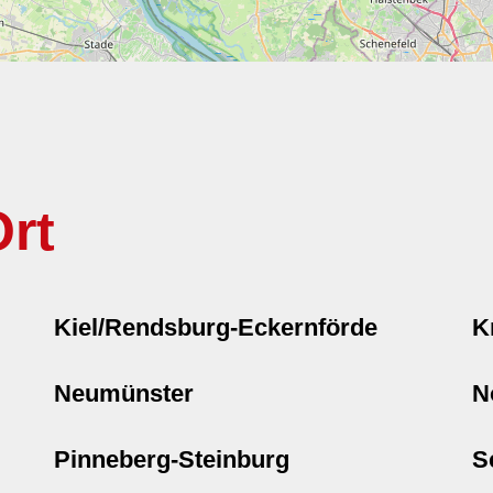
rt
Kiel/Rendsburg-Eckernförde
K
Neumünster
N
Pinneberg-Steinburg
S