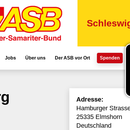
Direkt
zum
Inhalt
Schleswig
ion
Jobs
Über uns
Der ASB vor Ort
Spenden
rg
Adresse:
Hamburger Strass
25335
Elmshorn
Deutschland